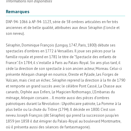
Informations non disponibles
Remarques
D'AP-94- 1066 à AP-94- 1123, série de 58 ombres articulées en fer très
anciennes et de belle qualité, attribuées aux deux Séraphin (l'oncle et
son neveu).
Séraphin, Dominique François (Longuy, 1747, Paris, 1800) débute ses
spectacles d'ombres en 1772 à Versailles. Il joue ses pièces pour la
famille royale et prend en 1781 le titre de "Spectacle des enfants de
France". En 1784, il s'installe à Paris au Palais-Royal. Six ans plus tard, il
cède la direction de son spectacle à son ancien acteur, Moreau. Celui-ci
présente Arlequin changé en nourrice, Oreste et Pylade, Les Forges de
Vulcain, mais c'est un échec. Séraphin reprend la direction à la fin de 1790
et remporte un grand succès avec le célèbre Pont Cassé, La Chasse aux
canards, Orphée aux Enfers, Le Magicien Rothomago, L'Embarras du
ménage, Arlequin corsaire... Il monte aussi des pièces d'ombres
patriotiques durant la Révolution : L'Apothicaire patriote, La Pomme à la
plus belle ou la chute du Trône (1794). Il décède en 1800. C'est son
neveu Joseph François (dit Séraphin) qui prend la succession jusqu'en
1859 (en 1858 il dut émigrer du Palais-Royal au boulevard Montmartre,
où il présenta aussi des séances de fantasmagorie).