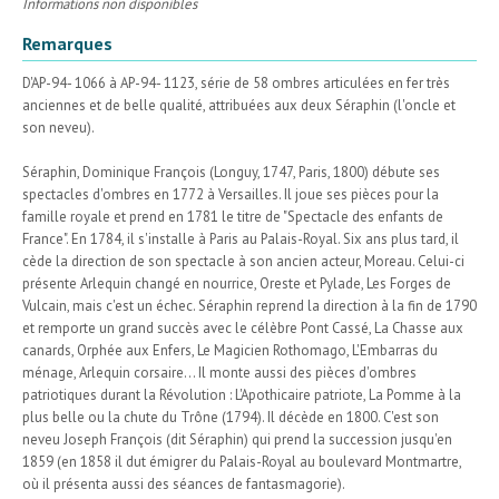
Informations non disponibles
Remarques
D'AP-94- 1066 à AP-94- 1123, série de 58 ombres articulées en fer très
anciennes et de belle qualité, attribuées aux deux Séraphin (l'oncle et
son neveu).
Séraphin, Dominique François (Longuy, 1747, Paris, 1800) débute ses
spectacles d'ombres en 1772 à Versailles. Il joue ses pièces pour la
famille royale et prend en 1781 le titre de "Spectacle des enfants de
France". En 1784, il s'installe à Paris au Palais-Royal. Six ans plus tard, il
cède la direction de son spectacle à son ancien acteur, Moreau. Celui-ci
présente Arlequin changé en nourrice, Oreste et Pylade, Les Forges de
Vulcain, mais c'est un échec. Séraphin reprend la direction à la fin de 1790
et remporte un grand succès avec le célèbre Pont Cassé, La Chasse aux
canards, Orphée aux Enfers, Le Magicien Rothomago, L'Embarras du
ménage, Arlequin corsaire... Il monte aussi des pièces d'ombres
patriotiques durant la Révolution : L'Apothicaire patriote, La Pomme à la
plus belle ou la chute du Trône (1794). Il décède en 1800. C'est son
neveu Joseph François (dit Séraphin) qui prend la succession jusqu'en
1859 (en 1858 il dut émigrer du Palais-Royal au boulevard Montmartre,
où il présenta aussi des séances de fantasmagorie).