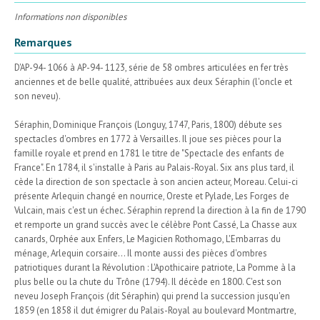
Informations non disponibles
Remarques
D'AP-94- 1066 à AP-94- 1123, série de 58 ombres articulées en fer très
anciennes et de belle qualité, attribuées aux deux Séraphin (l'oncle et
son neveu).
Séraphin, Dominique François (Longuy, 1747, Paris, 1800) débute ses
spectacles d'ombres en 1772 à Versailles. Il joue ses pièces pour la
famille royale et prend en 1781 le titre de "Spectacle des enfants de
France". En 1784, il s'installe à Paris au Palais-Royal. Six ans plus tard, il
cède la direction de son spectacle à son ancien acteur, Moreau. Celui-ci
présente Arlequin changé en nourrice, Oreste et Pylade, Les Forges de
Vulcain, mais c'est un échec. Séraphin reprend la direction à la fin de 1790
et remporte un grand succès avec le célèbre Pont Cassé, La Chasse aux
canards, Orphée aux Enfers, Le Magicien Rothomago, L'Embarras du
ménage, Arlequin corsaire... Il monte aussi des pièces d'ombres
patriotiques durant la Révolution : L'Apothicaire patriote, La Pomme à la
plus belle ou la chute du Trône (1794). Il décède en 1800. C'est son
neveu Joseph François (dit Séraphin) qui prend la succession jusqu'en
1859 (en 1858 il dut émigrer du Palais-Royal au boulevard Montmartre,