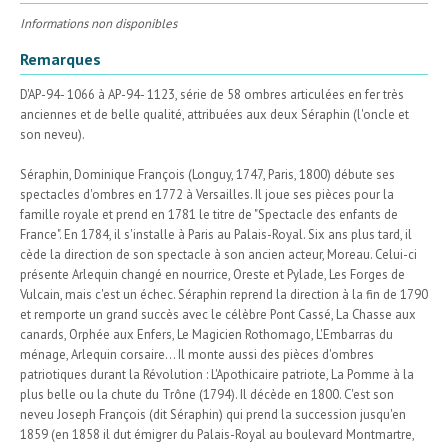
Informations non disponibles
Remarques
D'AP-94- 1066 à AP-94- 1123, série de 58 ombres articulées en fer très
anciennes et de belle qualité, attribuées aux deux Séraphin (l'oncle et
son neveu).
Séraphin, Dominique François (Longuy, 1747, Paris, 1800) débute ses
spectacles d'ombres en 1772 à Versailles. Il joue ses pièces pour la
famille royale et prend en 1781 le titre de "Spectacle des enfants de
France". En 1784, il s'installe à Paris au Palais-Royal. Six ans plus tard, il
cède la direction de son spectacle à son ancien acteur, Moreau. Celui-ci
présente Arlequin changé en nourrice, Oreste et Pylade, Les Forges de
Vulcain, mais c'est un échec. Séraphin reprend la direction à la fin de 1790
et remporte un grand succès avec le célèbre Pont Cassé, La Chasse aux
canards, Orphée aux Enfers, Le Magicien Rothomago, L'Embarras du
ménage, Arlequin corsaire... Il monte aussi des pièces d'ombres
patriotiques durant la Révolution : L'Apothicaire patriote, La Pomme à la
plus belle ou la chute du Trône (1794). Il décède en 1800. C'est son
neveu Joseph François (dit Séraphin) qui prend la succession jusqu'en
1859 (en 1858 il dut émigrer du Palais-Royal au boulevard Montmartre,