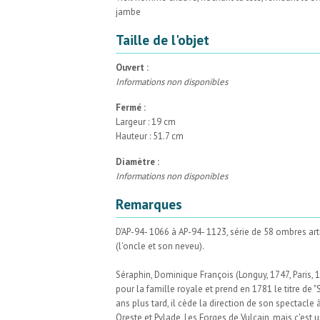
jambe
Taille de l'objet
Ouvert :
Informations non disponibles
Fermé :
Largeur : 19 cm
Hauteur : 51.7 cm
Diamètre :
Informations non disponibles
Remarques
D'AP-94- 1066 à AP-94- 1123, série de 58 ombres art
(l'oncle et son neveu).
Séraphin, Dominique François (Longuy, 1747, Paris, 
pour la famille royale et prend en 1781 le titre de "S
ans plus tard, il cède la direction de son spectacle
Oreste et Pylade, Les Forges de Vulcain, mais c'est 