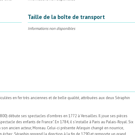
Taille de la boîte de transport
Informations non disponibles
iculées en fer très anciennes et de belle qualité, attribuées aux deux Séraphin
1800) débute ses spectacles d'ombres en 1772 à Versailles. Il joue ses pièces
pectacle des enfants de France". En 1784, il s'installe à Paris au Palais-Royal. Six
 à son ancien acteur, Moreau. Celui-ci présente Arlequin changé en nourrice,
un échec. Séraphin reprend la direction à la fin de 1790 et remporte un grand