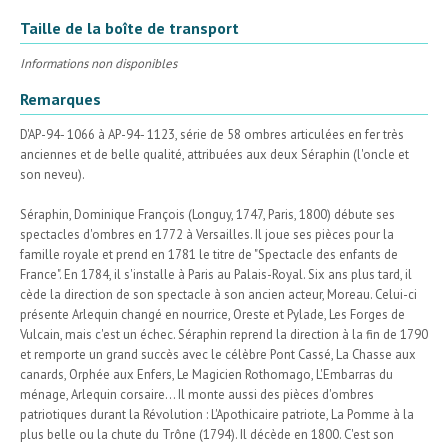
Taille de la boîte de transport
Informations non disponibles
Remarques
D'AP-94- 1066 à AP-94- 1123, série de 58 ombres articulées en fer très
anciennes et de belle qualité, attribuées aux deux Séraphin (l'oncle et
son neveu).
Séraphin, Dominique François (Longuy, 1747, Paris, 1800) débute ses
spectacles d'ombres en 1772 à Versailles. Il joue ses pièces pour la
famille royale et prend en 1781 le titre de "Spectacle des enfants de
France". En 1784, il s'installe à Paris au Palais-Royal. Six ans plus tard, il
cède la direction de son spectacle à son ancien acteur, Moreau. Celui-ci
présente Arlequin changé en nourrice, Oreste et Pylade, Les Forges de
Vulcain, mais c'est un échec. Séraphin reprend la direction à la fin de 1790
et remporte un grand succès avec le célèbre Pont Cassé, La Chasse aux
canards, Orphée aux Enfers, Le Magicien Rothomago, L'Embarras du
ménage, Arlequin corsaire... Il monte aussi des pièces d'ombres
patriotiques durant la Révolution : L'Apothicaire patriote, La Pomme à la
plus belle ou la chute du Trône (1794). Il décède en 1800. C'est son