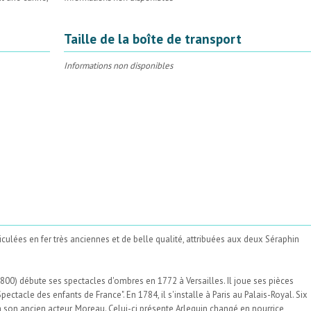
Taille de la boîte de transport
Informations non disponibles
iculées en fer très anciennes et de belle qualité, attribuées aux deux Séraphin
1800) débute ses spectacles d'ombres en 1772 à Versailles. Il joue ses pièces
pectacle des enfants de France". En 1784, il s'installe à Paris au Palais-Royal. Six
 à son ancien acteur, Moreau. Celui-ci présente Arlequin changé en nourrice,