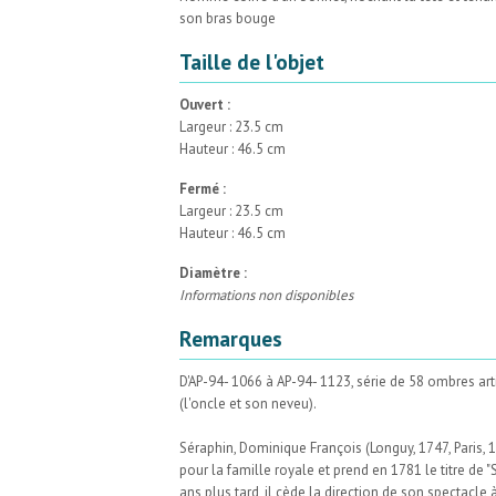
son bras bouge
Taille de l'objet
Ouvert :
Largeur : 23.5 cm
Hauteur : 46.5 cm
Fermé :
Largeur : 23.5 cm
Hauteur : 46.5 cm
Diamètre :
Informations non disponibles
Remarques
D'AP-94- 1066 à AP-94- 1123, série de 58 ombres art
(l'oncle et son neveu).
Séraphin, Dominique François (Longuy, 1747, Paris, 
pour la famille royale et prend en 1781 le titre de "S
ans plus tard, il cède la direction de son spectacle