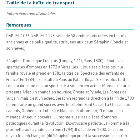
Taille de la boîte de transport
Informations non disponibles
Remarques
D'AP-94- 1066 à AP-94- 1123, série de 58 ombres articulées en fer très
anciennes et de belle qualité, attribuées aux deux Séraphin (l'oncle et
son neveu).
Séraphin, Dominique François (Longuy, 1747, Paris, 1800) débute ses
spectacles d'ombres en 1772 à Versailles. Il joue ses pièces pour la
famille royale et prend en 1781 le titre de "Spectacle des enfants de
France". En 1784, il s'installe à Paris au Palais-Royal. Six ans plus tard, il
cède la direction de son spectacle à son ancien acteur, Moreau. Celui-ci
présente Arlequin changé en nourrice, Oreste et Pylade, Les Forges de
Vulcain, mais c'est un échec. Séraphin reprend la direction à la fin de 1790
et remporte un grand succès avec le célèbre Pont Cassé, La Chasse aux
canards, Orphée aux Enfers, Le Magicien Rothomago, L'Embarras du
ménage, Arlequin corsaire... Il monte aussi des pièces d'ombres
patriotiques durant la Révolution : L'Apothicaire patriote, La Pomme à la
plus belle ou la chute du Trône (1794). Il décède en 1800. C'est son
neveu Joseph François (dit Séraphin) qui prend la succession jusqu'en