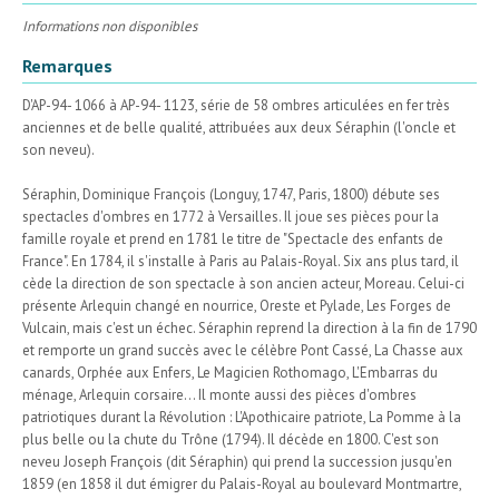
Informations non disponibles
Remarques
D'AP-94- 1066 à AP-94- 1123, série de 58 ombres articulées en fer très
anciennes et de belle qualité, attribuées aux deux Séraphin (l'oncle et
son neveu).
Séraphin, Dominique François (Longuy, 1747, Paris, 1800) débute ses
spectacles d'ombres en 1772 à Versailles. Il joue ses pièces pour la
famille royale et prend en 1781 le titre de "Spectacle des enfants de
France". En 1784, il s'installe à Paris au Palais-Royal. Six ans plus tard, il
cède la direction de son spectacle à son ancien acteur, Moreau. Celui-ci
présente Arlequin changé en nourrice, Oreste et Pylade, Les Forges de
Vulcain, mais c'est un échec. Séraphin reprend la direction à la fin de 1790
et remporte un grand succès avec le célèbre Pont Cassé, La Chasse aux
canards, Orphée aux Enfers, Le Magicien Rothomago, L'Embarras du
ménage, Arlequin corsaire... Il monte aussi des pièces d'ombres
patriotiques durant la Révolution : L'Apothicaire patriote, La Pomme à la
plus belle ou la chute du Trône (1794). Il décède en 1800. C'est son
neveu Joseph François (dit Séraphin) qui prend la succession jusqu'en
1859 (en 1858 il dut émigrer du Palais-Royal au boulevard Montmartre,