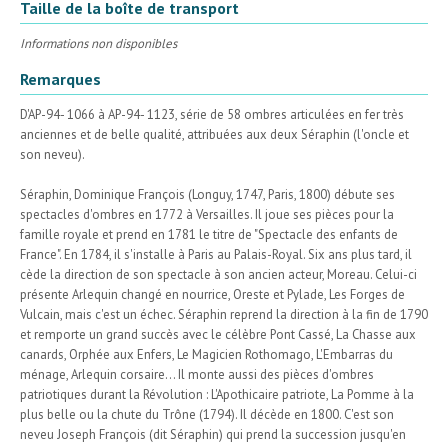
Taille de la boîte de transport
Informations non disponibles
Remarques
D'AP-94- 1066 à AP-94- 1123, série de 58 ombres articulées en fer très
anciennes et de belle qualité, attribuées aux deux Séraphin (l'oncle et
son neveu).
Séraphin, Dominique François (Longuy, 1747, Paris, 1800) débute ses
spectacles d'ombres en 1772 à Versailles. Il joue ses pièces pour la
famille royale et prend en 1781 le titre de "Spectacle des enfants de
France". En 1784, il s'installe à Paris au Palais-Royal. Six ans plus tard, il
cède la direction de son spectacle à son ancien acteur, Moreau. Celui-ci
présente Arlequin changé en nourrice, Oreste et Pylade, Les Forges de
Vulcain, mais c'est un échec. Séraphin reprend la direction à la fin de 1790
et remporte un grand succès avec le célèbre Pont Cassé, La Chasse aux
canards, Orphée aux Enfers, Le Magicien Rothomago, L'Embarras du
ménage, Arlequin corsaire... Il monte aussi des pièces d'ombres
patriotiques durant la Révolution : L'Apothicaire patriote, La Pomme à la
plus belle ou la chute du Trône (1794). Il décède en 1800. C'est son
neveu Joseph François (dit Séraphin) qui prend la succession jusqu'en