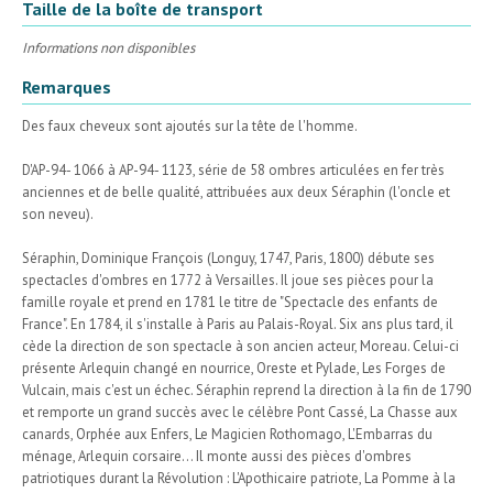
Taille de la boîte de transport
Informations non disponibles
Remarques
Des faux cheveux sont ajoutés sur la tête de l'homme.
D'AP-94- 1066 à AP-94- 1123, série de 58 ombres articulées en fer très
anciennes et de belle qualité, attribuées aux deux Séraphin (l'oncle et
son neveu).
Séraphin, Dominique François (Longuy, 1747, Paris, 1800) débute ses
spectacles d'ombres en 1772 à Versailles. Il joue ses pièces pour la
famille royale et prend en 1781 le titre de "Spectacle des enfants de
France". En 1784, il s'installe à Paris au Palais-Royal. Six ans plus tard, il
cède la direction de son spectacle à son ancien acteur, Moreau. Celui-ci
présente Arlequin changé en nourrice, Oreste et Pylade, Les Forges de
Vulcain, mais c'est un échec. Séraphin reprend la direction à la fin de 1790
et remporte un grand succès avec le célèbre Pont Cassé, La Chasse aux
canards, Orphée aux Enfers, Le Magicien Rothomago, L'Embarras du
ménage, Arlequin corsaire... Il monte aussi des pièces d'ombres
patriotiques durant la Révolution : L'Apothicaire patriote, La Pomme à la