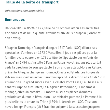
Taille de la boîte de transport
Informations non disponibles
Remarques
D'AP-94- 1066 à AP-94- 1123, série de 58 ombres articulées en fer très
anciennes et de belle qualité, attribuées aux deux Séraphin (l'oncle et
son neveu).
Séraphin, Dominique François (Longuy, 1747, Paris, 1800) débute ses
spectacles d'ombres en 1772 à Versailles. Il joue ses pièces pour la
famille royale et prend en 1781 le titre de "Spectacle des enfants de
France". En 1784, il s'installe à Paris au Palais-Royal. Six ans plus tard, il
cède la direction de son spectacle à son ancien acteur, Moreau. Celui-ci
présente Arlequin changé en nourrice, Oreste et Pylade, Les Forges de
Vulcain, mais c'est un échec. Séraphin reprend la direction à la fin de 1790
et remporte un grand succès avec le célèbre Pont Cassé, La Chasse aux
canards, Orphée aux Enfers, Le Magicien Rothomago, L'Embarras du
ménage, Arlequin corsaire... Il monte aussi des pièces d'ombres
patriotiques durant la Révolution : L'Apothicaire patriote, La Pomme à la
plus belle ou la chute du Trône (1794). Il décède en 1800. C'est son
neveu Joseph François (dit Séraphin) qui prend la succession jusqu'en