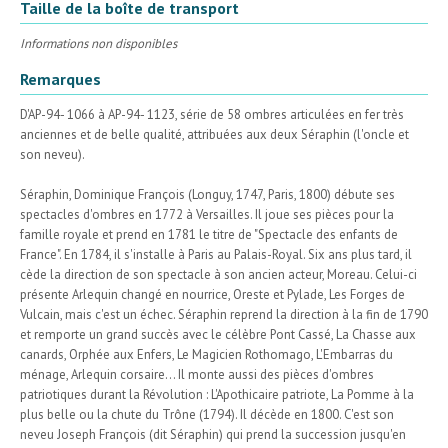
Taille de la boîte de transport
Informations non disponibles
Remarques
D'AP-94- 1066 à AP-94- 1123, série de 58 ombres articulées en fer très
anciennes et de belle qualité, attribuées aux deux Séraphin (l'oncle et
son neveu).
Séraphin, Dominique François (Longuy, 1747, Paris, 1800) débute ses
spectacles d'ombres en 1772 à Versailles. Il joue ses pièces pour la
famille royale et prend en 1781 le titre de "Spectacle des enfants de
France". En 1784, il s'installe à Paris au Palais-Royal. Six ans plus tard, il
cède la direction de son spectacle à son ancien acteur, Moreau. Celui-ci
présente Arlequin changé en nourrice, Oreste et Pylade, Les Forges de
Vulcain, mais c'est un échec. Séraphin reprend la direction à la fin de 1790
et remporte un grand succès avec le célèbre Pont Cassé, La Chasse aux
canards, Orphée aux Enfers, Le Magicien Rothomago, L'Embarras du
ménage, Arlequin corsaire... Il monte aussi des pièces d'ombres
patriotiques durant la Révolution : L'Apothicaire patriote, La Pomme à la
plus belle ou la chute du Trône (1794). Il décède en 1800. C'est son
neveu Joseph François (dit Séraphin) qui prend la succession jusqu'en