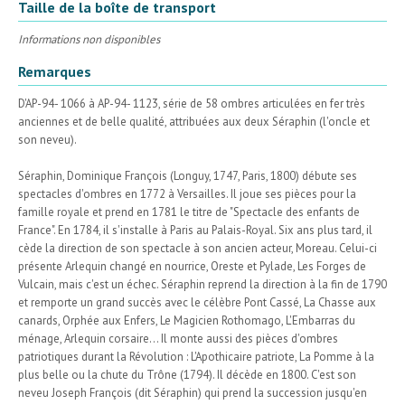
Taille de la boîte de transport
Informations non disponibles
Remarques
D'AP-94- 1066 à AP-94- 1123, série de 58 ombres articulées en fer très
anciennes et de belle qualité, attribuées aux deux Séraphin (l'oncle et
son neveu).
Séraphin, Dominique François (Longuy, 1747, Paris, 1800) débute ses
spectacles d'ombres en 1772 à Versailles. Il joue ses pièces pour la
famille royale et prend en 1781 le titre de "Spectacle des enfants de
France". En 1784, il s'installe à Paris au Palais-Royal. Six ans plus tard, il
cède la direction de son spectacle à son ancien acteur, Moreau. Celui-ci
présente Arlequin changé en nourrice, Oreste et Pylade, Les Forges de
Vulcain, mais c'est un échec. Séraphin reprend la direction à la fin de 1790
et remporte un grand succès avec le célèbre Pont Cassé, La Chasse aux
canards, Orphée aux Enfers, Le Magicien Rothomago, L'Embarras du
ménage, Arlequin corsaire... Il monte aussi des pièces d'ombres
patriotiques durant la Révolution : L'Apothicaire patriote, La Pomme à la
plus belle ou la chute du Trône (1794). Il décède en 1800. C'est son
neveu Joseph François (dit Séraphin) qui prend la succession jusqu'en