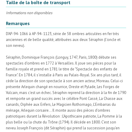
Taille de la boîte de transport
Informations non disponibles
Remarques
D'AP-94- 1066 à AP-94- 1123, série de 58 ombres articulées en fer très
anciennes et de belle qualité, attribuées aux deux Séraphin (l'oncle et
son neveu).
Séraphin, Dominique François (Longuy, 1747, Paris, 1800) débute ses
spectacles d'ombres en 1772 à Versailles. Il joue ses pièces pour la
famille royale et prend en 1781 le titre de "Spectacle des enfants de
France". En 1784, il s'installe à Paris au Palais-Royal. Six ans plus tard, il
cède la direction de son spectacle à son ancien acteur, Moreau. Celui-ci
présente Arlequin changé en nourrice, Oreste et Pylade, Les Forges de
Vulcain, mais c'est un échec. Séraphin reprend la direction à la fin de 1790
et remporte un grand succès avec le célèbre Pont Cassé, La Chasse aux
canards, Orphée aux Enfers, Le Magicien Rothomago, L'Embarras du
ménage, Arlequin corsaire... Il monte aussi des pièces d'ombres
patriotiques durant la Révolution : L'Apothicaire patriote, La Pomme à la
plus belle ou la chute du Trône (1794). Il décède en 1800. C'est son
neveu Joseph François (dit Séraphin) qui prend la succession jusqu'en