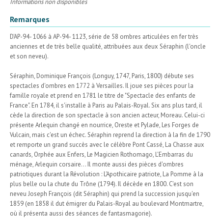
Informations non disponibles
Remarques
D'AP-94- 1066 à AP-94- 1123, série de 58 ombres articulées en fer très
anciennes et de très belle qualité, attribuées aux deux Séraphin (l'oncle
et son neveu).
Séraphin, Dominique François (Longuy, 1747, Paris, 1800) débute ses
spectacles d'ombres en 1772 à Versailles. Il joue ses pièces pour la
famille royale et prend en 1781 le titre de "Spectacle des enfants de
France". En 1784, il s'installe à Paris au Palais-Royal. Six ans plus tard, il
cède la direction de son spectacle à son ancien acteur, Moreau. Celui-ci
présente Arlequin changé en nourrice, Oreste et Pylade, Les Forges de
Vulcain, mais c'est un échec. Séraphin reprend la direction à la fin de 1790
et remporte un grand succès avec le célèbre Pont Cassé, La Chasse aux
canards, Orphée aux Enfers, Le Magicien Rothomago, L'Embarras du
ménage, Arlequin corsaire... Il monte aussi des pièces d'ombres
patriotiques durant la Révolution : L'Apothicaire patriote, La Pomme à la
plus belle ou la chute du Trône (1794). Il décède en 1800. C'est son
neveu Joseph François (dit Séraphin) qui prend la succession jusqu'en
1859 (en 1858 il dut émigrer du Palais-Royal au boulevard Montmartre,
où il présenta aussi des séances de fantasmagorie).