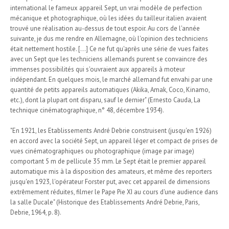
international le fameux appareil Sept, un vrai modèle de perfection
mécanique et photographique, où les idées du tailleur italien avaient
trouvé une réalisation au-dessus de tout espoir. Au cors de l'année
suivante, je dus me rendre en Allemagne, où l'opinion des techniciens
était nettement hostile. [...] Ce ne fut qu'après une série de vues faites
avec un Sept que les techniciens allemands purent se convaincre des
immenses possibilités qui s'ouvraient aux appareils à moteur
indépendant. En quelques mois, le marché allemand fut envahi par une
quantité de petits appareils automatiques (Akika, Amak, Coco, Kinamo,
etc.), dont la plupart ont disparu, sauf le dernier" (Ernesto Cauda, La
technique cinématographique, n° 48, décembre 1934).
"En 1921, les Etablissements André Debrie construisent (jusqu'en 1926)
en accord avec la société Sept, un appareil léger et compact de prises de
vues cinématographiques ou photographique (image par image)
comportant 5 m de pellicule 35 mm. Le Sept était le premier appareil
automatique mis à la disposition des amateurs, et même des reporters
jusqu'en 1923, l'opérateur Forster put, avec cet appareil de dimensions
extrêmement réduites, filmer le Pape Pie XI au cours d'une audience dans
la salle Ducale" (Historique des Etablissements André Debrie, Paris,
Debrie, 1964, p. 8).