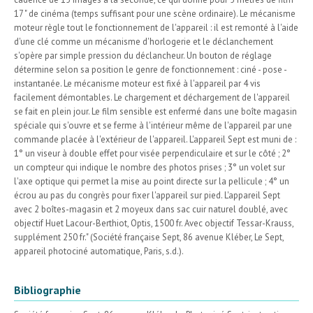
17 " de cinéma (temps suffisant pour une scène ordinaire). Le mécanisme
moteur règle tout le fonctionnement de l'appareil : il est remonté à l'aide
d'une clé comme un mécanisme d'horlogerie et le déclanchement
s'opère par simple pression du déclancheur. Un bouton de réglage
détermine selon sa position le genre de fonctionnement : ciné - pose -
instantanée. Le mécanisme moteur est fixé à l'appareil par 4 vis
facilement démontables. Le chargement et déchargement de l'appareil
se fait en plein jour. Le film sensible est enfermé dans une boîte magasin
spéciale qui s'ouvre et se ferme à l'intérieur même de l'appareil par une
commande placée à l'extérieur de l'appareil. L'appareil Sept est muni de :
1° un viseur à double effet pour visée perpendiculaire et sur le côté ; 2°
un compteur qui indique le nombre des photos prises ; 3° un volet sur
l'axe optique qui permet la mise au point directe sur la pellicule ; 4° un
écrou au pas du congrès pour fixer l'appareil sur pied. L'appareil Sept
avec 2 boîtes-magasin et 2 moyeux dans sac cuir naturel doublé, avec
objectif Huet Lacour-Berthiot, Optis, 1500 fr. Avec objectif Tessar-Krauss,
supplément 250 fr." (Société française Sept, 86 avenue Kléber, Le Sept,
appareil photociné automatique, Paris, s.d.).
Bibliographie