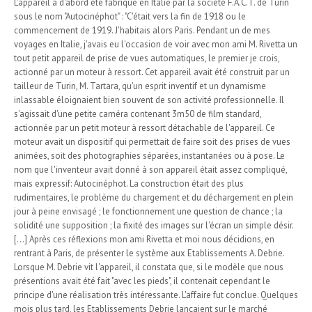
L'appareil a d'abord été fabriqué en Italie par la société F.A.C.T. de Turin
sous le nom "Autocinéphot" : "C'était vers la fin de 1918 ou le
commencement de 1919. J'habitais alors Paris. Pendant un de mes
voyages en Italie, j'avais eu l'occasion de voir avec mon ami M. Rivetta un
tout petit appareil de prise de vues automatiques, le premier je crois,
actionné par un moteur à ressort. Cet appareil avait été construit par un
tailleur de Turin, M. Tartara, qu'un esprit inventif et un dynamisme
inlassable éloignaient bien souvent de son activité professionnelle. Il
s'agissait d'une petite caméra contenant 3m50 de film standard,
actionnée par un petit moteur à ressort détachable de l'appareil. Ce
moteur avait un dispositif qui permettait de faire soit des prises de vues
animées, soit des photographies séparées, instantanées ou à pose. Le
nom que l'inventeur avait donné à son appareil était assez compliqué,
mais expressif: Autocinéphot. La construction était des plus
rudimentaires, le problème du chargement et du déchargement en plein
jour à peine envisagé ; le fonctionnement une question de chance ; la
solidité une supposition ; la fixité des images sur l'écran un simple désir.
[...] Après ces réflexions mon ami Rivetta et moi nous décidions, en
rentrant à Paris, de présenter le système aux Etablissements A. Debrie.
Lorsque M. Debrie vit l'appareil, il constata que, si le modèle que nous
présentions avait été fait "avec les pieds", il contenait cependant le
principe d'une réalisation très intéressante. L'affaire fut conclue. Quelques
mois plus tard, les Etablissements Debrie lançaient sur le marché