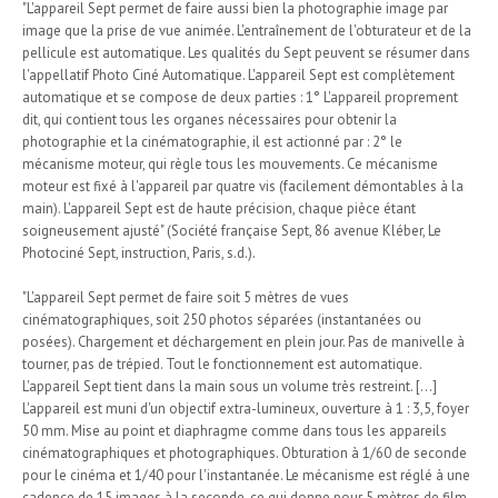
"L'appareil Sept permet de faire aussi bien la photographie image par
image que la prise de vue animée. L'entraînement de l'obturateur et de la
pellicule est automatique. Les qualités du Sept peuvent se résumer dans
l'appellatif Photo Ciné Automatique. L'appareil Sept est complètement
automatique et se compose de deux parties : 1° L'appareil proprement
dit, qui contient tous les organes nécessaires pour obtenir la
photographie et la cinématographie, il est actionné par : 2° le
mécanisme moteur, qui règle tous les mouvements. Ce mécanisme
moteur est fixé à l'appareil par quatre vis (facilement démontables à la
main). L'appareil Sept est de haute précision, chaque pièce étant
soigneusement ajusté" (Société française Sept, 86 avenue Kléber, Le
Photociné Sept, instruction, Paris, s.d.).
"L'appareil Sept permet de faire soit 5 mètres de vues
cinématographiques, soit 250 photos séparées (instantanées ou
posées). Chargement et déchargement en plein jour. Pas de manivelle à
tourner, pas de trépied. Tout le fonctionnement est automatique.
L'appareil Sept tient dans la main sous un volume très restreint. [...]
L'appareil est muni d'un objectif extra-lumineux, ouverture à 1 : 3,5, foyer
50 mm. Mise au point et diaphragme comme dans tous les appareils
cinématographiques et photographiques. Obturation à 1/60 de seconde
pour le cinéma et 1/40 pour l'instantanée. Le mécanisme est réglé à une
cadence de 15 images à la seconde, ce qui donne pour 5 mètres de film