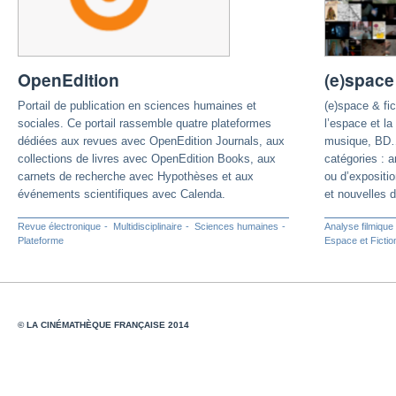
OpenEdition
(e)space 
Portail de publication en sciences humaines et
(e)space & fic
sociales. Ce portail rassemble quatre plateformes
l’espace et la
dédiées aux revues avec OpenEdition Journals, aux
musique, BD…)
collections de livres avec OpenEdition Books, aux
catégories : 
carnets de recherche avec Hypothèses et aux
ou d’expositi
événements scientifiques avec Calenda.
et nouvelles d
Revue électronique
Multidisciplinaire
Sciences humaines
Analyse filmique
Plateforme
Espace et Fictio
© LA CINÉMATHÈQUE FRANÇAISE 2014