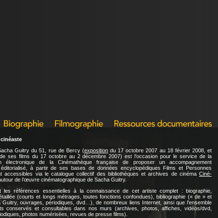
 cinéaste
acha Guitry du 51, rue de Bercy (
exposition
du 17 octobre 2007 au 18 février 2008, et
e ses films du 17 octobre au 2 décembre 2007) est l’occasion pour le service de la
on électronique de la Cinémathèque française de proposer un accompagnement
éditorialisé, à partir de ses bases de données encyclopédiques Films et Personnes
nt accessibles via le catalogue collectif des bibliothèques et archives de cinéma
Ciné-
 autour de l’œuvre cinématographique de Sacha Guitry.
it les références essentielles à la connaissance de cet artiste complet : biographie,
étaillée (courts et longs métrages, toutes fonctions confondues), bibliographie (« de » et
 Guitry, ouvrages, périodiques, dvd…), de nombreux liens Internet, ainsi que l’ensemble
 conservés et consultables dans nos murs (archives, photos, affiches, vidéos/dvd,
riodiques, photos numérisées, revues de presse films).