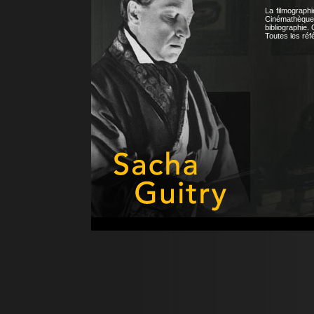
La filmographi
Cinémathèque 
bibliographie.
Toutes les ré