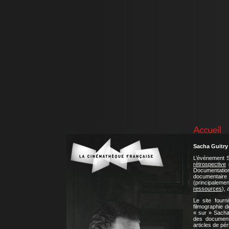
Sacha Guitry
L’événement S
rétrospective
d
Documentati
documentaire 
(principaleme
ressources
),
Le site fourn
filmographie d
« sur » Sacha
des documents
articles de pé