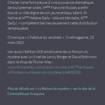
Charles Vanel font preuve d'une puissance dramatique
elle
de tout premier ordre. M
Francine Mussey a enfin
trouvé un rôle digne de son jeune et beau talent. M.
me
me
Koline et M
Hélène Darly – elle est très belle, M
Darly ! – complètent très heureusement cette distribution
remarquable.
Chronique « L'habitué du vendredi », Cinémagazine, 23
mars 1923
Voir aussi l'édition DVD américaine de
La Maison du
mystère
avec un livret de Lenny Borger et David Robinson
dans le shop de Flicker Alley :
www.flickeralley.com/classic-movies-2/#!/The-House-
of-Mystery-La-Maison-du-mystère/p/46850338
Plus de détails sur « La Maison du mystère » sur le site de la
Cinémathèque française