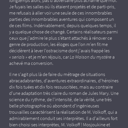
longtemps alors, pas d'adversaire plus acharné que moi.
Je fuyais les salles où ils étaient projetés et de parti-pris,
me refusais à aller voir une seule de ces innombrables
parties des innombrables aventures qui composent un
de ces films. Indéniablement, depuis quelques temps, il
y a quelque chose de changé. Certains réalisateurs parmi
ceux que j'admire le plus s'étant attachés à rénover ce
genre de production, les éloges que l'on m'en fit me
décidèrent à lever l'ostracisme dont j'avais frappé les
« serials »
et je m'en réjouis, car
La Maison du mystère
a
achevé ma conversion.
Il ne s'agit plus là de faire du métrage de situations
abracadabrantes, d'aventures extraordinaires, d'héroïnes
dix fois tuées et dix fois ressuscitées, mais au contraire
d'une adaptation très claire du roman de Jules Mary. Une
science du rythme, de l'intensité, de la vérité, une très
belle photographie où abondent d'ingénieuses
trouvailles caractérisent la réalisation de M. Volkoff, qui a
admirablement conduit ses interprètes. Il a d'ailleurs fort
bien choisi ses interprètes, M. Volkoff ! Mosjoukine et