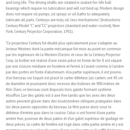
and long life. The driving shafts are rotated in sealed-for-life ball
bearings which require no lubrication and will not bind up. Modern design
does not require oil pumps, oil sprays or oil baths to adequately
lubricate all parts. Centurys are truly oil-less mechanisms" (Instructions
Century Model "C" and "CC" projectors (standard and water cooled), New
York, Century Projector Corporation, 1951).
"Ce projecteur Century fut étudié plus spécialement pour s'adapter au
lecteur Westrex dont la partie mécanique fut mise au point en commun
par les ingénieurs de la Western Electric et ceux de la Century Projector
Corp. Le boîtier est réalisé d'une seule pièce en fonte de fer. Il est séparé
par une cloison médiane en fonderie et fermé à l'avant comme à l'arrière
par des portes en fonte d'aluminium. A la partie supérieure, il est pourvu
d'un berceau sur lequel est placé le carter débiteur. Les carters ont 45 cm
de diamètre et pourraient donc recevoir des bobines de 900 mètres de
film. Dans ce berceau sont disposés trois galets formant système
étouffoir. L'un des galets est à axe fixe tandis que les axes des deux
autres peuvent glisser dans des boutonnières obliques pratiquées dans
les deux parois opposées du berceau. Le film passe alors sous le
débiteur d'entrée puis dans le couloir. Celui-ci est formé d'une partie
arrière fixe, pourvue de deux patins et d'un galet supérieur de guidage en
deux pièces. Le cadre de fenêtre est logé dans cette partie arrière et y est