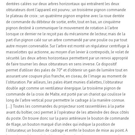
dentées calées sur deux arbres horizontaux qui entraînent les deux
obturateurs dont l'appareil est pourvu ; un troisième pignon commande
le plateau de croix ; un quatrième pignon engrène avec la roue dentée
de commande du débiteur de sortie, enfin, tout en bas, un cinquième
pignon destiné à communiquer le mouvement de rotation à l'arbre
lorsque ce dernier ne le reçoit pas du mécanisme de lecteur, mais de la
part d'un pignon calé sur un arbre commandé par une poulie ou par tout
autre moyen convenable. Sur l'arbre est monté un régulateur centrifuge à
masselottes qui actionne, au moyen d'un levier à contrepoids, le volet de
sécurité. Les deux arbres horizontaux permettent par un renvoi approprié
de faire tourner les deux obturateurs en sens inverse. Ce dispositif
permet d'utiliser des pales de 70° et d'obtenir un gain de lumière tout en
assurant une coupure plus franche, en ciseau, de l'image au moment de
l'obturation. Par ailleurs, les pales étant munies d'ailettes, l'obturateur
double agit comme un ventilateur énergique. Le troisième pignon de
commande de la croix de Malte, est porté par un chariot qui coulisse le
long de l'arbre vertical pour permettre le cadrage à la manière connue.
[...] Toutes les commandes du projecteur sont rassemblées à la partie
avant du boîtier, ceci permet à l'opérateur de les atteindre des deux côtés
du poste. On trouve donc sur la paroi antérieure le bouton de commande
de filage, un bouton marqué d'un index qui indique la position de
l'obturateur, un bouton de cadrage et enfin le bouton de mise au point. A