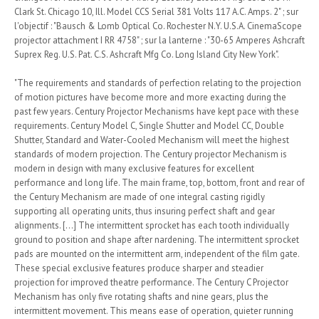
Clark St. Chicago 10, Ill. Model CCS Serial 381 Volts 117 A.C. Amps. 2" ; sur
l'objectif : "Bausch & Lomb Optical Co. Rochester N.Y. U.S.A. CinemaScope
projector attachment I RR 4758" ; sur la lanterne : "30-65 Amperes Ashcraft
Suprex Reg. U.S. Pat. C.S. Ashcraft Mfg Co. Long Island City New York".
"The requirements and standards of perfection relating to the projection
of motion pictures have become more and more exacting during the
past few years. Century Projector Mechanisms have kept pace with these
requirements. Century Model C, Single Shutter and Model CC, Double
Shutter, Standard and Water-Cooled Mechanism will meet the highest
standards of modern projection. The Century projector Mechanism is
modern in design with many exclusive features for excellent
performance and long life. The main frame, top, bottom, front and rear of
the Century Mechanism are made of one integral casting rigidly
supporting all operating units, thus insuring perfect shaft and gear
alignments. [...] The intermittent sprocket has each tooth individually
ground to position and shape after nardening. The intermittent sprocket
pads are mounted on the intermittent arm, independent of the film gate.
These special exclusive features produce sharper and steadier
projection for improved theatre performance. The Century C Projector
Mechanism has only five rotating shafts and nine gears, plus the
intermittent movement. This means ease of operation, quieter running