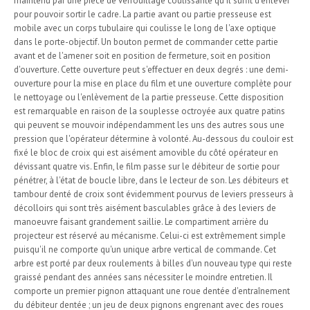
maintenu par une pièce de verrouillage coulissante qu'il suffit d'enlever
pour pouvoir sortir le cadre. La partie avant ou partie presseuse est
mobile avec un corps tubulaire qui coulisse le long de l'axe optique
dans le porte-objectif. Un bouton permet de commander cette partie
avant et de l'amener soit en position de fermeture, soit en position
d'ouverture. Cette ouverture peut s'effectuer en deux degrés : une demi-
ouverture pour la mise en place du film et une ouverture complète pour
le nettoyage ou l'enlèvement de la partie presseuse. Cette disposition
est remarquable en raison de la souplesse octroyée aux quatre patins
qui peuvent se mouvoir indépendamment les uns des autres sous une
pression que l'opérateur détermine à volonté. Au-dessous du couloir est
fixé le bloc de croix qui est aisément amovible du côté opérateur en
dévissant quatre vis. Enfin, le film passe sur le débiteur de sortie pour
pénétrer, à l'état de boucle libre, dans le lecteur de son. Les débiteurs et
tambour denté de croix sont évidemment pourvus de leviers presseurs à
décolloirs qui sont très aisément basculables grâce à des leviers de
manoeuvre faisant grandement saillie. Le compartiment arrière du
projecteur est réservé au mécanisme. Celui-ci est extrêmement simple
puisqu'il ne comporte qu'un unique arbre vertical de commande. Cet
arbre est porté par deux roulements à billes d'un nouveau type qui reste
graissé pendant des années sans nécessiter le moindre entretien. Il
comporte un premier pignon attaquant une roue dentée d'entraînement
du débiteur dentée ; un jeu de deux pignons engrenant avec des roues