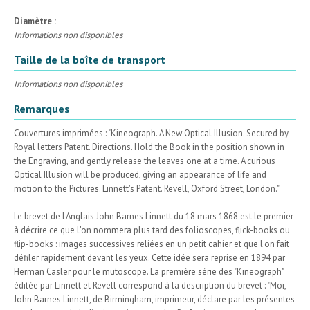
Diamètre :
Informations non disponibles
Taille de la boîte de transport
Informations non disponibles
Remarques
Couvertures imprimées : "Kineograph. A New Optical Illusion. Secured by
Royal letters Patent. Directions. Hold the Book in the position shown in
the Engraving, and gently release the leaves one at a time. A curious
Optical Illusion will be produced, giving an appearance of life and
motion to the Pictures. Linnett's Patent. Revell, Oxford Street, London."
Le brevet de l'Anglais John Barnes Linnett du 18 mars 1868 est le premier
à décrire ce que l'on nommera plus tard des folioscopes, flick-books ou
flip-books : images successives reliées en un petit cahier et que l'on fait
défiler rapidement devant les yeux. Cette idée sera reprise en 1894 par
Herman Casler pour le mutoscope. La première série des "Kineograph"
éditée par Linnett et Revell correspond à la description du brevet : "Moi,
John Barnes Linnett, de Birmingham, imprimeur, déclare par les présentes