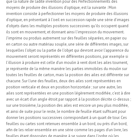
que la nature de ladite invention pour des Perfectionnements des
moyens de produire des illusions d'optique, est la suivante : Mon
invention consiste à perfectionner les moyens de produire des illusions
d'optique, en présentant à l'oeil en succession rapide une série d'images
d'objets dans les multiples positions successives qu'ils occupent quand
ils sont en mouvement, et donnant ainsi l'impression du mouvement.
J'imprime ou produis autrement sur des feuilles séparées, en papier ou
en carton ou autre matériau souple, une série de différentes images, sur
lesquelles l'objet ou la partie de l'objet qui devront avoir l'apparence du
mouvement seront représentés en différentes positions, par exemple si
l'illusion à produire est celle d'un moulin à vent dont les ailes tournent,
je représente de la même manière les parties immobiles du moulin sur
toutes les feuilles de carton, mais la position des ailes est différente sur
chacune. Sur l'une des feuilles, deux des ailes sont représentées en
position verticale et deux en position horizontale ; sur une autre, les
ailes sont représentées en une position légèrement modifiée, c'est à dire
avec un écart d'un angle étroit par rapport à la position décrite ci-dessus ;
sur une troisième, la position des ailes est encore un peu plus modifiée,
et ainsi de suite pour le reste, le nombre de feuille étant suffisant pour
donner les positions successives correspondant à un quart de tour. Ces
feuilles ou cartes sont retenues ensemble à un bord, ou près d'un bord,
afin de les relier ensemble en une série comme les pages d'un livre, les
feuilles étant disposées de manière à se suivre dans l'ordre où les