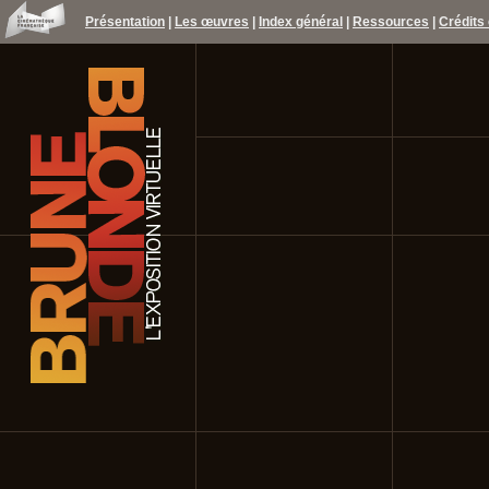
Présentation
|
Les œuvres
|
Index général
|
Ressources
|
Crédits 