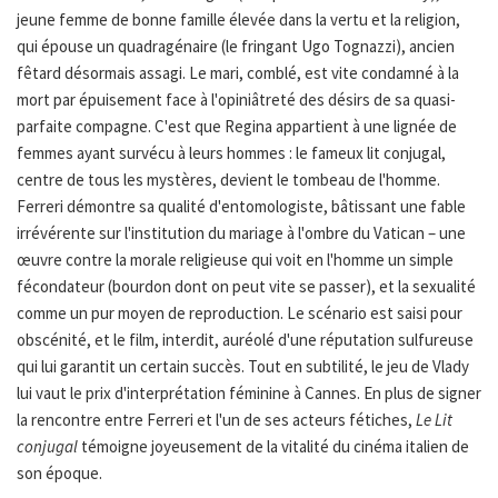
jeune femme de bonne famille élevée dans la vertu et la religion,
qui épouse un quadragénaire (le fringant Ugo Tognazzi), ancien
fêtard désormais assagi. Le mari, comblé, est vite condamné à la
mort par épuisement face à l'opiniâtreté des désirs de sa quasi-
parfaite compagne. C'est que Regina appartient à une lignée de
femmes ayant survécu à leurs hommes : le fameux lit conjugal,
centre de tous les mystères, devient le tombeau de l'homme.
Ferreri démontre sa qualité d'entomologiste, bâtissant une fable
irrévérente sur l'institution du mariage à l'ombre du Vatican – une
œuvre contre la morale religieuse qui voit en l'homme un simple
fécondateur (bourdon dont on peut vite se passer), et la sexualité
comme un pur moyen de reproduction. Le scénario est saisi pour
obscénité, et le film, interdit, auréolé d'une réputation sulfureuse
qui lui garantit un certain succès. Tout en subtilité, le jeu de Vlady
lui vaut le prix d'interprétation féminine à Cannes. En plus de signer
la rencontre entre Ferreri et l'un de ses acteurs fétiches,
Le Lit
conjugal
témoigne joyeusement de la vitalité du cinéma italien de
son époque.