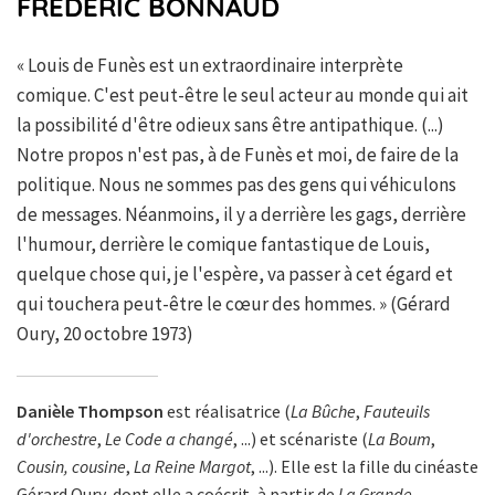
FRÉDÉRIC BONNAUD
« Louis de Funès est un extraordinaire interprète
comique. C'est peut-être le seul acteur au monde qui ait
la possibilité d'être odieux sans être antipathique. (...)
Notre propos n'est pas, à de Funès et moi, de faire de la
politique. Nous ne sommes pas des gens qui véhiculons
de messages. Néanmoins, il y a derrière les gags, derrière
l'humour, derrière le comique fantastique de Louis,
quelque chose qui, je l'espère, va passer à cet égard et
qui touchera peut-être le cœur des hommes. » (Gérard
Oury, 20 octobre 1973)
Danièle Thompson
est réalisatrice (
La Bûche
,
Fauteuils
d'orchestre
,
Le Code a changé
, ...) et scénariste (
La Boum
,
Cousin, cousine
,
La Reine Margot
, ...). Elle est la fille du cinéaste
Gérard Oury, dont elle a coécrit, à partir de
La Grande