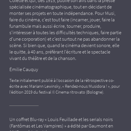
Colette et qui, dès 1915, publie son avis dans la presse
spécialisée cinématographique, tout en décidant de
monter ses projets en toute indépendance. Pour Musi,
faire du cinéma, c'est tout faire (incarner, jouer, faire la
funambule mais aussi écrire, tourner, produire,
s'intéresser à toutes les difficultés techniques, faire partie
d'une corporation) et c'est surtout ne pas abandonner la
scène. Si bien que, quand le cinéma devient sonore, elle
le quitte, à 40 ans, préférant l'écriture et le spectacle
vivant du théâtre et de la chanson.
Émilie Cauquy
Texte initialement publié à l'occasion de la rétrospective co-
écrite avec Mariann Lewinsky, « Rendez-nous Musidora ! », pour
l'édition 2019 du festival Il Cinema ritrovato (Bologne).
Un coffret Blu-ray « Louis Feuillade et les serials noirs
(Fantômas et Les Vampires) » a édité par Gaumont en