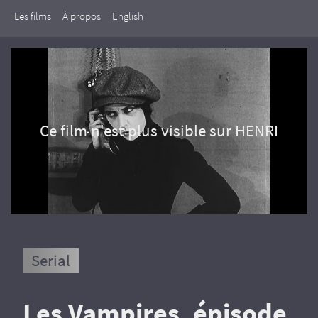
Les films
À propos
English
Ce film n'est plus visible sur HENRI
Serial
Les Vampires, épisode