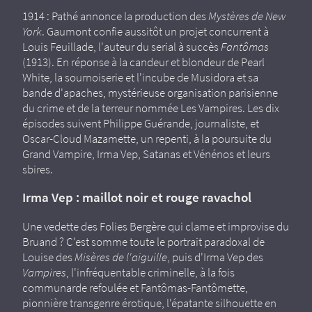
1914 : Pathé annonce la production des
Mystères de New
York
. Gaumont confie aussitôt un projet concurrent à
Louis Feuillade, l'auteur du serial à succès
Fantômas
(1913). En réponse à la candeur et blondeur de Pearl
White, la sournoiserie et l'incube de Musidora et sa
bande d'apaches, mystérieuse organisation parisienne
du crime et de la terreur nommée Les Vampires. Les dix
épisodes suivent Philippe Guérande, journaliste, et
Oscar-Cloud Mazamette, un repenti, à la poursuite du
Grand Vampire, Irma Vep, Satanas et Vénénos et leurs
sbires.
Irma Vep : maillot noir et rouge ravachol
Une vedette des Folies Bergère qui clame et improvise du
Bruand ? C'est somme toute le portrait paradoxal de
Louise des
Misères de l'aiguille
, puis d'Irma Vep des
Vampires
, l'infréquentable criminelle, à la fois
communarde refoulée et Fantômas-Fantômette,
pionnière transgenre érotique, l'épatante silhouette en