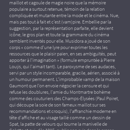
maillot et cagoule de magie noire que la mémoire
populaire a surtout retenue, témoin de la relation
compliquée et mutante entre la mode et le cinéma. Nue,
mais pas tout à fait et c'est (vam)pire. Embellie par la
suggestion, par la représentation parfaite, elle devient
icône, le gros plan et toute la grammaire du cinéma
semblent inventés pour elle. Musidora a joué de son
corps « comme d'une lyre pour exprimer toutes les
ressources que le plaisir païen, en ses ambiguïtés, peut
apporter à l'imagination » (formule empruntée à Pierre
Louÿs, qui l'aimait tant). Le paroxysme de ses audaces,
servi par un style incomparable, gracile, aérien, associé à
un humour permanent. L'improbable vamp de la maison
Gaumont que l'on envoie négocier la censure et qui
refuse les doublures, l'amie du Montmartre bohème
comme des couturiers des Champs-Élysées (Paul Poiret,
qui découpe la soie de son fameux maillot sur ses
recommandations et croquis), l'affranchie moderne en
tête d'affiche et au visage taillé comme un dessin de
Spat, la patte de velours qui tourne la manivelle de