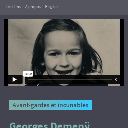
Les films
À propos
English
Avant-gardes et incunables
Georges Demenÿ