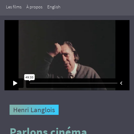
Les films
À propos
English
Henri Langlois
Parlons cinéma,