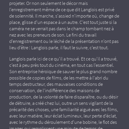
projeter. Or non seulement le décor mais
l'enregistrement même de ce que dit Langlois est privé
de solennité. Il marche, s'assied n'importe où, change de
place, glisse d'un espace à un autre. C'est tout juste si la
caméra ne se verrait pas dans le champ tombant nez à
nez avec les preneurs de son. Le fini du travail
d'enregistrement ou le léché de la présentation n'ont pas
lieu d'être : Langlois parle, il faut le suivre, c'est tout.
Langlois parle ici de ce qu'il a trouvé. Et ce qu'il a trouvé,
c'est à peu près tout du cinéma, en tout cas l'essentiel.
Son entreprise héroïque de sauver le plus grand nombre
possible de copies de films, de les mettre à l'abri du
temps destructeur, des mauvaises conditions de
conservation, de l'indifférence des maisons de
production, de la volonté de faire disparaître, ou du désir
de détruire, a créé chez lui, outre un sens vigilant de la
précarité des choses, une familiarité aiguë avec les films,
avec leur matière, leur éclat lumineux, leur perte d'éclat,
avec le rythme du déroulement d'une bobine, le flot des
images qui remplissent une minute de temps de