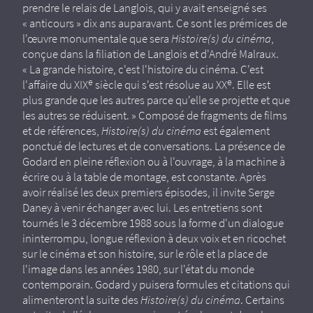
prendre le relais de Langlois, qui y avait enseigné ses
« anticours » dix ans auparavant. Ce sont les prémices de
l'œuvre monumentale que sera
Histoire(s) du cinéma
,
conçue dans la filiation de Langlois et d'André Malraux.
« La grande histoire, c'est l'histoire du cinéma. C'est
e
e
l'affaire du XIX
siècle qui s'est résolue au XX
. Elle est
plus grande que les autres parce qu'elle se projette et que
les autres se réduisent. » Composé de fragments de films
et de références,
Histoire(s) du cinéma
est également
ponctué de lectures et de conversations. La présence de
Godard en pleine réflexion ou à l'ouvrage, à la machine à
écrire ou à la table de montage, est constante. Après
avoir réalisé les deux premiers épisodes, il invite Serge
Daney à venir échanger avec lui. Les entretiens sont
tournés le 3 décembre 1988 sous la forme d'un dialogue
ininterrompu, longue réflexion à deux voix et en ricochet
sur le cinéma et son histoire, sur le rôle et la place de
l'image dans les années 1980, sur l'état du monde
contemporain. Godard y puisera formules et citations qui
alimenteront la suite des
Histoire(s) du cinéma
. Certains