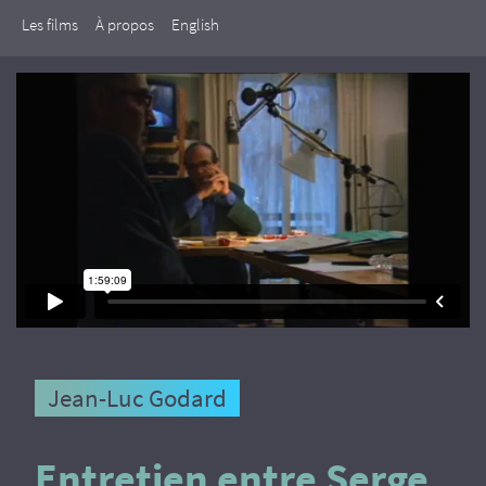
Les films
À propos
English
Jean-Luc Godard
Entretien entre Serge