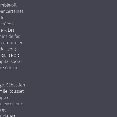
ble-t-il.
par certaines
 le
 créée la
e ». Les
ins de fer,
 cordonnier ;
 de Lyon;
 qui se dit
pital social
possède un
ge. Sébastien
Émile Rousset
upe est
e excellente
s et
uple est