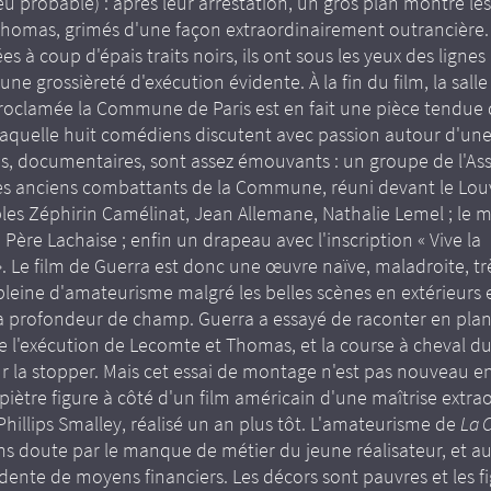
eu probable) : après leur arrestation, un gros plan montre le
homas, grimés d'une façon extraordinairement outrancière. 
es à coup d'épais traits noirs, ils ont sous les yeux des lignes 
une grossièreté d'exécution évidente. À la fin du film, la salle
 proclamée la Commune de Paris est en fait une pièce tendue 
laquelle huit comédiens discutent avec passion autour d'une 
ns, documentaires, sont assez émouvants : un groupe de l'As
des anciens combattants de la Commune, réuni devant le Lou
les Zéphirin Camélinat, Jean Allemane, Nathalie Lemel ; le 
ère Lachaise ; enfin un drapeau avec l'inscription « Vive la
 Le film de Guerra est donc une œuvre naïve, maladroite, tr
pleine d'amateurisme malgré les belles scènes en extérieurs et
la profondeur de champ. Guerra a essayé de raconter en plans
de l'exécution de Lecomte et Thomas, et la course à cheval du
 la stopper. Mais cet essai de montage n'est pas nouveau en 
iètre figure à côté d'un film américain d'une maîtrise extrao
hillips Smalley, réalisé un an plus tôt. L'amateurisme de
La
ns doute par le manque de métier du jeune réalisateur, et au
dente de moyens financiers. Les décors sont pauvres et les f