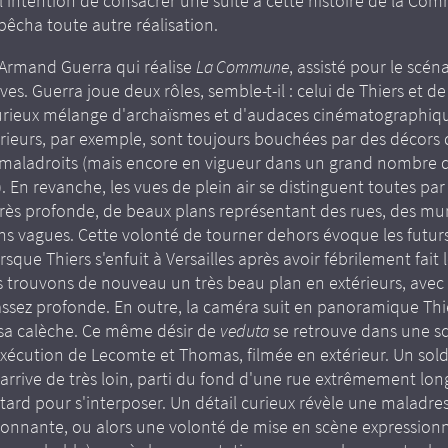
 l'intention de consacrer une suite à cette histoire de la C
pêcha toute autre réalisation.
 Armand Guerra qui réalise
La Commune
, assisté pour le scén
es. Guerra joue deux rôles, semble-t-il : celui de Thiers et d
curieux mélange d'archaïsmes et d'audaces cinématographiqu
érieurs, par exemple, sont toujours bouchées par des décors d
 maladroits (mais encore en vigueur dans un grand nombre d
 En revanche, les vues de plein air se distinguent toutes pa
très profonde, de beaux plans représentant des rues, des mu
ns vagues. Cette volonté de tourner dehors évoque les futurs
rsque Thiers s'enfuit à Versailles après avoir fébrilement fait l
s trouvons de nouveau un très beau plan en extérieurs, avec
assez profonde. En outre, la caméra suit en panoramique Thi
sa calèche. Ce même désir de
veduta
se retrouve dans une s
exécution de Lecomte et Thomas, filmée en extérieur. Un sold
arrive de très loin, parti du fond d'une rue extrêmement long
 tard pour s'interposer. Un détail curieux révèle une maladre
étonnante, ou alors une volonté de mise en scène expressionn