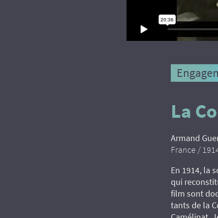
Engagem
La C
Armand Gue
France / 1914
En 1914, la 
qui reconsti
film sont do
tants de la 
Camélinat, J