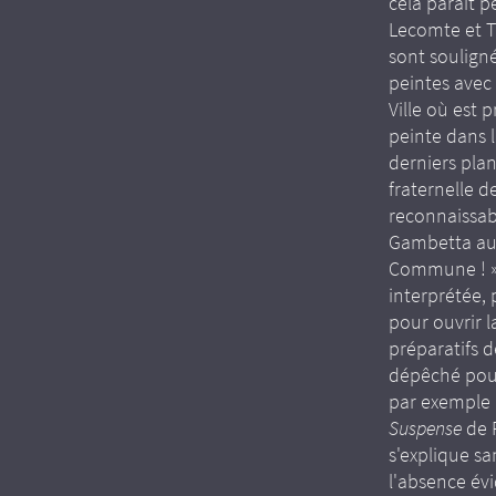
cela paraît p
Lecomte et T
sont souligné
peintes avec 
Ville où est
peinte dans 
derniers pla
fraternelle 
reconnaissab
Gambetta au P
Commune ! ».
interprétée, 
pour ouvrir 
préparatifs 
dépêché pour
par exemple p
Suspense
de P
s'explique sa
l'absence évi