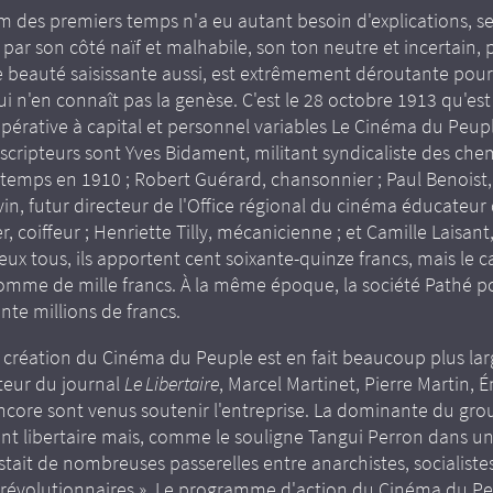
m des premiers temps n'a eu autant besoin d'explications, sem
par son côté naïf et malhabile, son ton neutre et incertain, 
 beauté saisissante aussi, est extrêmement déroutante pour
i n'en connaît pas la genèse. C'est le 28 octobre 1913 qu'est
pérative à capital et personnel variables Le Cinéma du Peupl
cripteurs sont Yves Bidament, militant syndicaliste des chem
 temps en 1910 ; Robert Guérard, chansonnier ; Paul Benoist,
in, futur directeur de l'Office régional du cinéma éducateur
r, coiffeur ; Henriette Tilly, mécanicienne ; et Camille Laisant,
À eux tous, ils apportent cent soixante-quinze francs, mais le ca
a somme de mille francs. À la même époque, la société Pathé 
ente millions de francs.
 création du Cinéma du Peuple est en fait beaucoup plus lar
teur du journal
Le Libertaire
, Marcel Martinet, Pierre Martin, 
encore sont venus soutenir l'entreprise. La dominante du gro
nt libertaire mais, comme le souligne Tangui Perron dans un
xistait de nombreuses passerelles entre anarchistes, socialiste
s révolutionnaires ». Le programme d'action du Cinéma du Pe