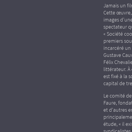
Jamais un fil
Cette œuvre, 
images d'une
spectateur qu
« Société coo
premiers sous
incarcéré un
Gustave Cauv
Félix Chevalie
littérateur. 
est fixé à l
capital de tr
Le comité de
Faure, fonda
et d'autres 
principaleme
étude, « il e
syndicaliste