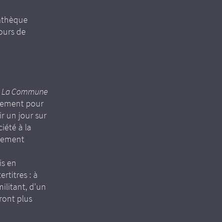
mathèque
cours de
m
La Commune
énement pour
r un jour sur
iété à la
nnement
is en
rtitres : à
ilitant, d'un
ront plus