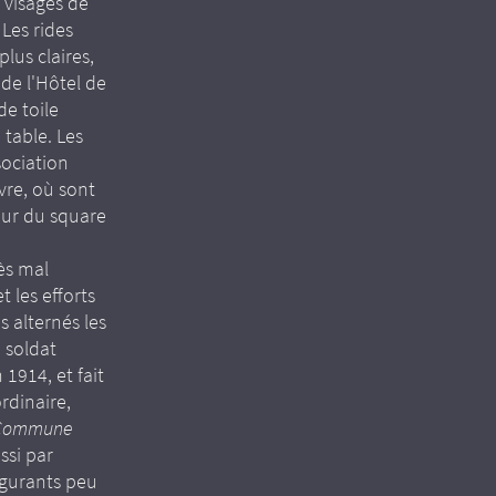
s visages de
Les rides
plus claires,
 de l'Hôtel de
de toile
table. Les
sociation
vre, où sont
mur du square
ès mal
 les efforts
 alternés les
 soldat
1914, et fait
rdinaire,
 Commune
ssi par
igurants peu