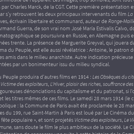
ar Charles Marck, de la CGT. Cette première présentation e
ar s'y retrouvent les deux principaux intervenants du film
La
ves, écrivain libertaire et communard, auteur de
Ronge-Maill
Armand Guerra, de son vrai nom José María Estivalis Calvo, d
ématographique se poursuivra en Russie, en Allemagne puis 
nées trente. La présence de Marguerite Greyval, qui jouera d
ma du Peuple, est elle aussi révélatrice : Antoine, le patron 
des amis dans le milieu anarchiste. Autre indication précieuse 
ées par un bonimenteur issu du milieu syndical.
 Peuple produira d'autres films en 1914 :
Les Obsèques du cit
,
Victime des exploiteurs
,
L'Hiver, plaisir des riches, souffrance de
goureuses dénonciations du capitalisme et du patronat, si l'
et les titres mêmes de ces films. Le samedi 28 mars 1914 (le c
bolique : la Commune de Paris avait été proclamée le 28 mars
tes du 199, rue Saint-Martin à Paris est loué par Le Cinéma 
fête populaire », et sont projetés
Victime des exploiteurs
,
Le V
mmune
, sans doute le film le plus ambitieux de la société. Le