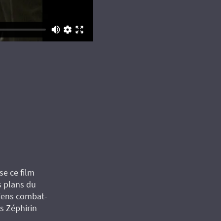
se ce film
s plans du
ciens combat­
s Zéphirin