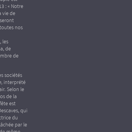
3 : « Notre
a vie de
nseront
 toutes nos
e
 les
ma, de
nombre de
es sociétés
e
, interprété
r. Selon le
os de la
fête est
Descaves, qui
ctrice du
gâchée par le
t de même