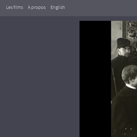
Les films
À propos
English