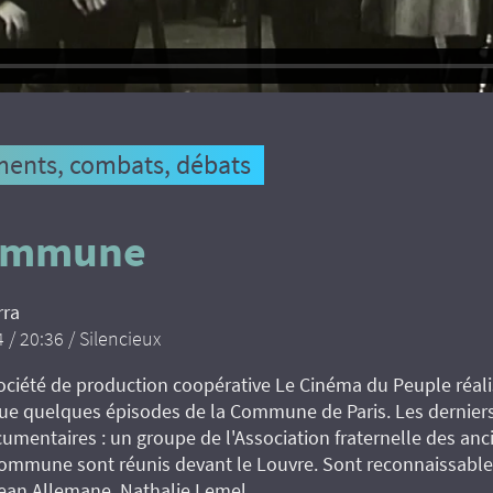
ents, combats, débats
ommune
rra
 / 20:36 / Silencieux
société de production coopérative Le Cinéma du Peuple réali
tue quelques épisodes de la Commune de Paris. Les dernier
cumentaires : un groupe de l'Asso­ciation fraternelle des an
Commune sont réunis devant le Louvre. Sont reconnaissable
ean Allemane, Nathalie Lemel.