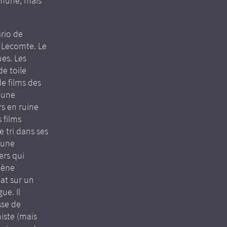
ommune, mais
ario de
e Lecomte. Le
es. Les
e toile
e films des
r une
rs en ruine
 films
e tri dans ses
 une
ers qui
cène
at sur un
ue. Il
sse de
iste (mais