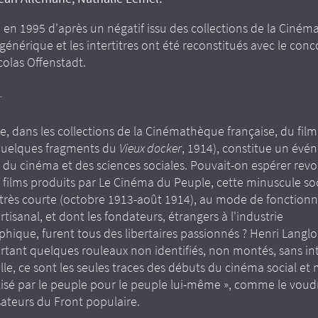
é en 1995 d'après un négatif issu des collections de la Ciné
 générique et les intertitres ont été reconstitués avec le con
icolas Offenstadt.
e, dans les collections de la Cinémathèque française, du fil
 quelques fragments du
Vieux docker
, 1914), constitue un év
s du cinéma et des sciences sociales. Pouvait-on espérer revoi
s films produits par Le Cinéma du Peuple, cette minuscule soc
 très courte (octobre 1913-août 1914), au mode de fonctio
tisanal, et dont les fondateurs, étrangers à l'industrie
hique, furent tous des libertaires passionnés ? Henri Langlo
tant quelques rouleaux non identifiés, non montés, sans inte
lle, ce sont les seules traces des débuts du cinéma social et m
lisé par le peuple pour le peuple lui-même », comme le voud
isateurs du Front populaire.