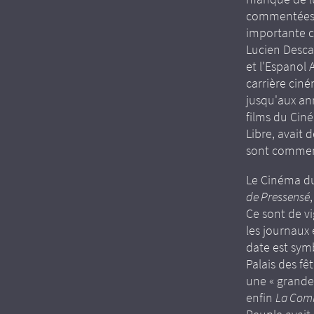
commentées p
importante c
Lucien Desca
et l'Espanol 
carrière cin
jusqu'aux an
films du Ciné
Libre, avait 
sont comment
Le Cinéma du
de Pressensé
Ce sont de vi
les journaux 
date est sym
Palais des fê
une « grande 
enfin
La Co