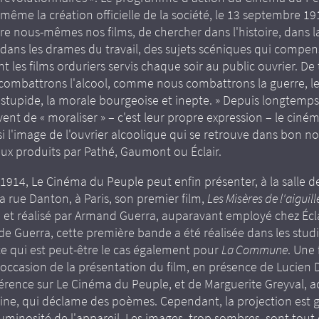
même la création officielle de la société, le 13 septembre 191
ire nous-mêmes nos films, de chercher dans l'histoire, dans l
 dans les drames du travail, des sujets scéniques qui compe
les films orduriers servis chaque soir au public ouvrier. De
 combattrons l'alcool, comme nous combattrons la guerre, l
stupide, la morale bourgeoise et inepte. » Depuis longtemps,
êvent de « moraliser » – c'est leur propre expression – le ciné
si l'image de l'ouvrier alcoolique qui se retrouve dans bon 
ux produits par Pathé, Gaumont ou Éclair.
 1914, Le Cinéma du Peuple peut enfin présenter, à la salle d
a rue Danton, à Paris, son premier film,
Les Misères de l'aiguill
 et réalisé par Armand Guerra, auparavant employé chez Éclai
e Guerra, cette première bande a été réalisée dans les studi
ce qui est peut-être le cas également pour
La Commune
. Une 
'occasion de la présentation du film, en présence de Lucien 
férence sur Le Cinéma du Peuple, et de Marguerite Greyval, a
ine, qui déclame des poèmes. Cependant, la projection est 
minosité de l'appareil. Les images, trop sombres, sont tou