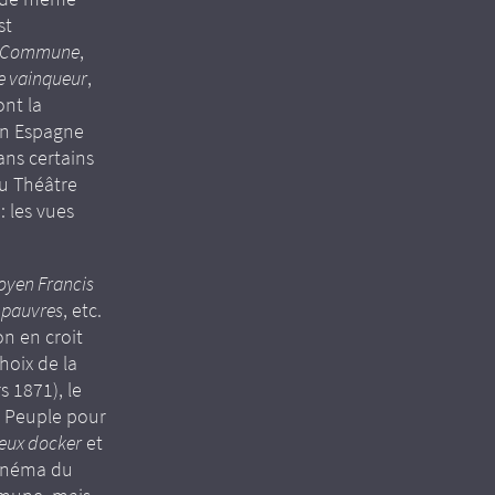
st
 Commune
,
e vainqueur
,
ont la
en Espagne
ans certains
du Théâtre
: les vues
oyen Francis
s pauvres
, etc.
on en croit
hoix de la
 1871), le
du Peuple pour
ieux docker
et
 Cinéma du