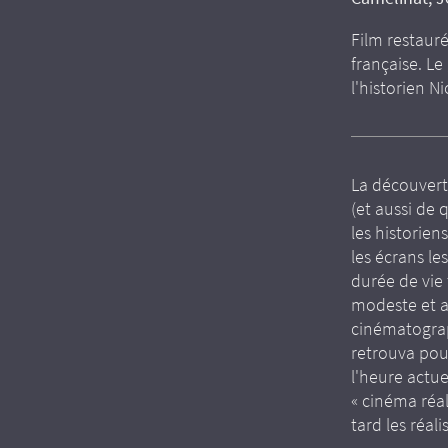
Film restaur
française. Le
l'historien N
La découvert
(et aussi de
les historien
les écrans le
durée de vie
modeste et ar
cinématograp
retrouva pour
l'heure actue
« cinéma réa
tard les réal