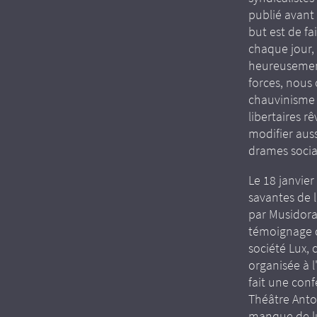
publié avant 
but est de fa
chaque jour,
heureusement 
forces, nous
chauvinisme 
libertaires r
modifier aus
drames socia
Le 18 janvier
savantes de l
par Musidora
témoignage d
société Lux, 
organisée à l
fait une con
Théâtre Anto
manque de lu