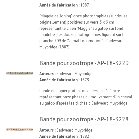
Année de fabrication :
1887
"Maggie galloping", onze photographies (sur douze
originellement) positives sur verre 5 x 9 cm
représentant le chien "Maggie" au galop sur fond
quadrillé ; les douze photographies figurent sur la
planche 709 de "Animal Locomotion" d'Eadweard
Muybridge (1887)
Bande pour zootrope - AP-18-3229
BANDE
Auteurs :
Eadweard Muybridge
POUR
ZOOTROPE
VOIR
L'APPAREIL
Année de fabrication :
1879
bande en papier portant onze dessins à l'encre
représentant onze phases du mouvement d'un cheval
au galop d'après les clichés d'Eadweard Muybridge
Bande pour zootrope - AP-18-3228
BANDE
Auteurs :
Eadweard Muybridge
POUR
ZOOTROPE
VOIR
L'APPAREIL
Année de fabrication :
1882