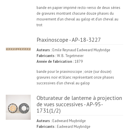
bande en papier imprimé recto-verso de deux séries
de gravures montrant chacune douze phases du
mouvement d'un cheval au galop et d'un cheval au
trot
Praxinoscope - AP-18-3227
PRAXINOSCOPE
Auteurs :
Emile Reynaud Eadweard Muybridge
VOIR L'APPAREIL
Fabricants :
W. B. Tegetmeier
Année de fabrication :
1879
bande pour le praxinoscope ; onze (sur douze)
gravures noir et blanc représentant onze phases
successives d'un cheval au galop
Obturateur de lanterne à projection
de vues successives - AP-95-
OBTURATEUR
DE LANTERNE
1731(1/2)
À
PROJECTION
DE VUES
SUCCESSIVES
VOIR
L'APPAREIL
Auteurs :
Eadweard Muybridge
Fabricants :
Eadweard Muybridge