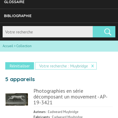
GLOSSAIRE
BIBLIOGRAPHIE
Accueil
>
Collection
Réinitialiser
Votre recherche : Muybridge
5 appareils
Photographies en série
décomposant un mouvement - AP-
PHOTOGRAPHIES
EN SÉRIE
19-3421
DÉCOMPOSANT
UN MOUVEMENT
VOIR L'APPAREIL
Auteurs :
Eadweard Muybridge
Fabricants :
Eadweard Muybridge