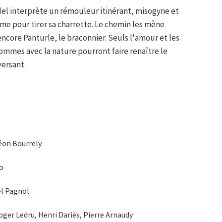
el interprète un rémouleur itinérant, misogyne et
e pour tirer sa charrette. Le chemin les mène
ncore Panturle, le braconnier. Seuls l'amour et les
ommes avec la nature pourront faire renaître le
versant.
Léon Bourrely
o
el Pagnol
Roger Ledru, Henri Dariès, Pierre Arnaudy