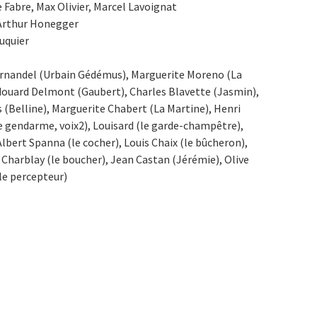
 Fabre, Max Olivier, Marcel Lavoignat
Arthur Honegger
uquier
ernandel (Urbain Gédémus), Marguerite Moreno (La
douard Delmont (Gaubert), Charles Blavette (Jasmin),
 (Belline), Marguerite Chabert (La Martine), Henri
e gendarme, voix2), Louisard (le garde-champêtre),
Albert Spanna (le cocher), Louis Chaix (le bûcheron),
, Charblay (le boucher), Jean Castan (Jérémie), Olive
le percepteur)