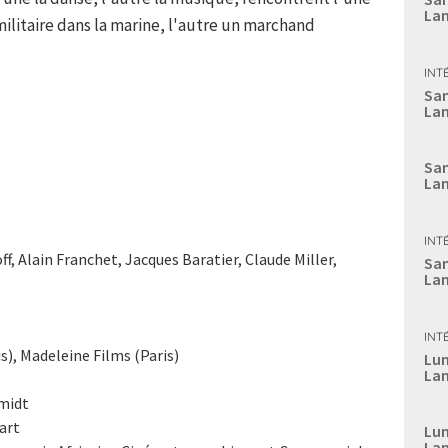
Lan
militaire dans la marine, l'autre un marchand
INT
Sam
Lan
Sam
Lan
INT
f, Alain Franchet, Jacques Baratier, Claude Miller,
Sam
Lan
INT
is), Madeleine Films (Paris)
Lun
Lan
hmidt
art
Lun
Lan