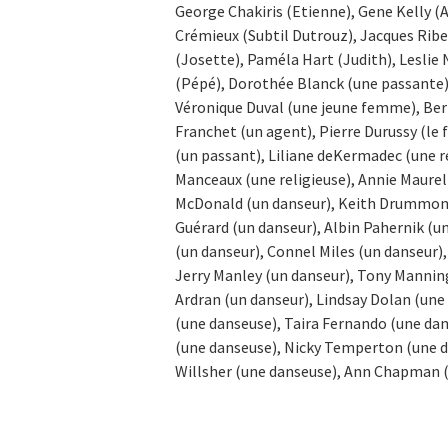
George Chakiris (Etienne), Gene Kelly (An
Crémieux (Subtil Dutrouz), Jacques Ribe
(Josette), Paméla Hart (Judith), Leslie
(Pépé), Dorothée Blanck (une passante),
Véronique Duval (une jeune femme), Ber
Franchet (un agent), Pierre Durussy (le 
(un passant), Liliane deKermadec (une re
Manceaux (une religieuse), Annie Maurel 
McDonald (un danseur), Keith Drummond
Guérard (un danseur), Albin Pahernik (u
(un danseur), Connel Miles (un danseur)
Jerry Manley (un danseur), Tony Manning
Ardran (un danseur), Lindsay Dolan (une
(une danseuse), Taira Fernando (une dan
(une danseuse), Nicky Temperton (une d
Willsher (une danseuse), Ann Chapman (