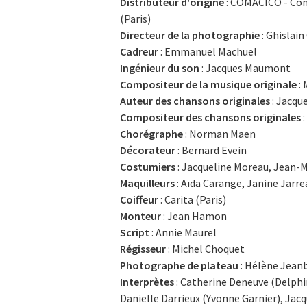
Distributeur d'origine
: COMACICO - Co
(Paris)
Directeur de la photographie
: Ghislain
Cadreur
: Emmanuel Machuel
Ingénieur du son
: Jacques Maumont
Compositeur de la musique originale
: 
Auteur des chansons originales
: Jacqu
Compositeur des chansons originales
:
Chorégraphe
: Norman Maen
Décorateur
: Bernard Evein
Costumiers
: Jacqueline Moreau, Jean-
Maquilleurs
: Aïda Carange, Janine Jarre
Coiffeur
: Carita (Paris)
Monteur
: Jean Hamon
Script
: Annie Maurel
Régisseur
: Michel Choquet
Photographe de plateau
: Hélène Jean
Interprètes
: Catherine Deneuve (Delphin
Danielle Darrieux (Yvonne Garnier), Jac