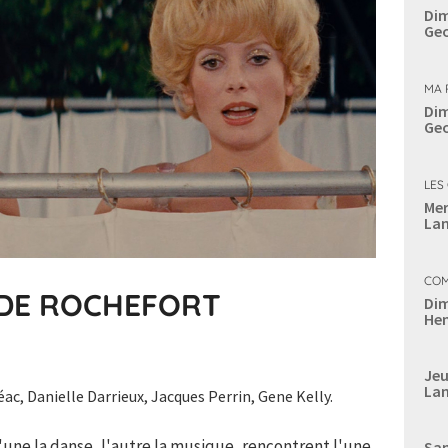
Dim
Geo
MA 
Dim
Geo
LES
Mer
Lan
COM
 DE ROCHEFORT
Dim
Hen
Jeu
Lan
c, Danielle Darrieux, Jacques Perrin, Gene Kelly.
une la danse, l'autre la musique, rencontrent l'une
Sam