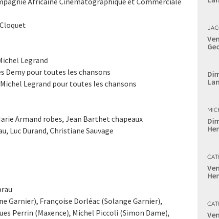
mpagnie Africaine Cinématographique et Commerciale
 Cloquet
JAC
Ven
Geo
Michel Legrand
es Demy pour toutes les chansons
Dim
Lan
 Michel Legrand pour toutes les chansons
MIC
Marie Armand robes, Jean Barthet chapeaux
Dim
Hen
au, Luc Durand, Christiane Sauvage
CAT
Ven
Hen
brau
e Garnier), Françoise Dorléac (Solange Garnier),
CAT
ques Perrin (Maxence), Michel Piccoli (Simon Dame),
Ven