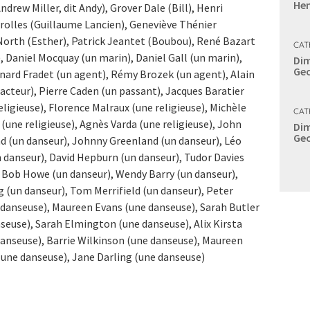
Hen
drew Miller, dit Andy), Grover Dale (Bill), Henri
rolles (Guillaume Lancien), Geneviève Thénier
 North (Esther), Patrick Jeantet (Boubou), René Bazart
CAT
 Daniel Mocquay (un marin), Daniel Gall (un marin),
Dim
Geo
nard Fradet (un agent), Rémy Brozek (un agent), Alain
facteur), Pierre Caden (un passant), Jacques Baratier
ligieuse), Florence Malraux (une religieuse), Michèle
CAT
(une religieuse), Agnès Varda (une religieuse), John
Dim
Geo
 (un danseur), Johnny Greenland (un danseur), Léo
n danseur), David Hepburn (un danseur), Tudor Davies
, Bob Howe (un danseur), Wendy Barry (un danseur),
 (un danseur), Tom Merrifield (un danseur), Peter
 danseuse), Maureen Evans (une danseuse), Sarah Butler
seuse), Sarah Elmington (une danseuse), Alix Kirsta
anseuse), Barrie Wilkinson (une danseuse), Maureen
une danseuse), Jane Darling (une danseuse)