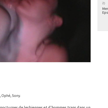
2)
Mer
Eps
, Ophé, Sony.
s nocturnes de lesbiennes et d'hommes trans dans un