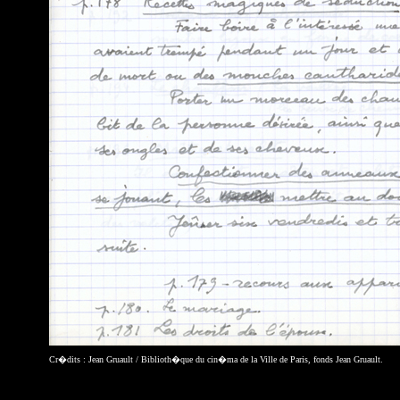
Cr�dits : Jean Gruault / Biblioth�que du cin�ma de la Ville de Paris, fonds Jean Gruault.