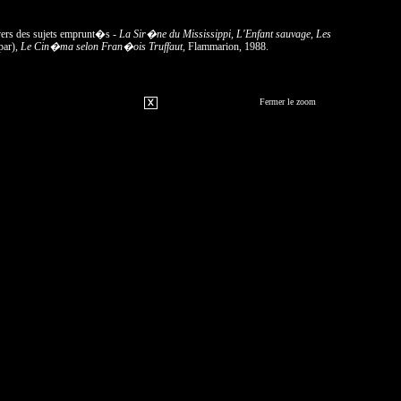
avers des sujets emprunt�s -
La Sir�ne du Mississippi, L'Enfant sauvage, Les
par),
Le Cin�ma selon Fran�ois Truffaut
, Flammarion, 1988.
Fermer le zoom