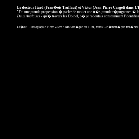
Le docteur Itard (Fran�ois Truffaut) et Victor (Jean-Pierre Cargol) dans
L'
"J'ai une grande propension � parler de moi et une tr�s grande r�pugnance � le fa
Deux Anglaises
- qu'� travers les Doinel, o� je redoutais constamment l'identifi
Cr�dit : Photographie Pierre Zucca / Biblioth�que du Film, fonds Cin�math�que fran�aise