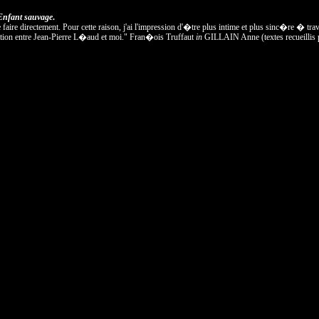
Enfant sauvage
.
ire directement. Pour cette raison, j'ai l'impression d'�tre plus intime et plus sinc�re � tr
cation entre Jean-Pierre L�aud et moi." Fran�ois Truffaut
in
GILLAIN Anne (textes recueillis 
.