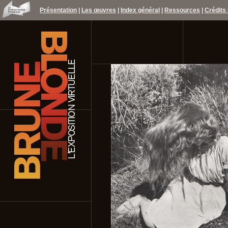
Présentation
|
Les œuvres
|
Index général
|
Ressources
|
Crédits 