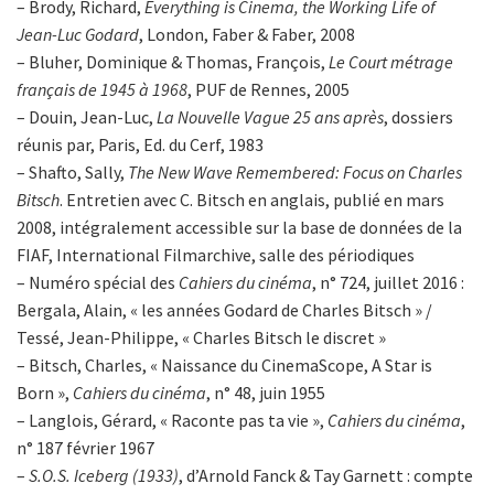
– Brody, Richard,
Everything is Cinema, the Working Life of
Jean-Luc Godard
, London, Faber & Faber, 2008
– Bluher, Dominique & Thomas, François,
Le Court métrage
français de 1945 à 1968
, PUF de Rennes, 2005
– Douin, Jean-Luc,
La Nouvelle Vague 25 ans après
, dossiers
réunis par, Paris, Ed. du Cerf, 1983
– Shafto, Sally,
The New Wave Remembered: Focus on Charles
Bitsch
. Entretien avec C. Bitsch en anglais, publié en mars
2008, intégralement accessible sur la base de données de la
FIAF, International Filmarchive, salle des périodiques
– Numéro spécial des
Cahiers du cinéma
, n° 724, juillet 2016 :
Bergala, Alain, « les années Godard de Charles Bitsch » /
Tessé, Jean-Philippe, « Charles Bitsch le discret »
– Bitsch, Charles, « Naissance du CinemaScope, A Star is
Born »,
Cahiers du cinéma
, n° 48, juin 1955
– Langlois, Gérard, « Raconte pas ta vie »,
Cahiers du cinéma
,
n° 187 février 1967
–
S.O.S. Iceberg (1933)
, d’Arnold Fanck & Tay Garnett : compte