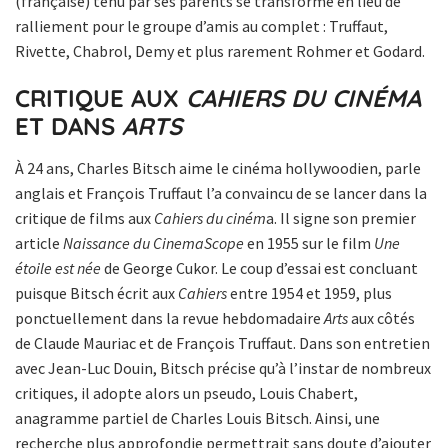
(française) tenu par ses parents se transforme en lieu de
ralliement pour le groupe d’amis au complet : Truffaut,
Rivette, Chabrol, Demy et plus rarement Rohmer et Godard.
CRITIQUE AUX
CAHIERS DU CINÉMA
ET DANS
ARTS
À 24 ans, Charles Bitsch aime le cinéma hollywoodien, parle
anglais et François Truffaut l’a convaincu de se lancer dans la
critique de films aux
Cahiers du ciném
a. Il signe son premier
article
Naissance du CinemaScope
en 1955 sur le film
Une
étoile est née
de George Cukor. Le coup d’essai est concluant
puisque Bitsch écrit aux
Cahiers
entre 1954 et 1959, plus
ponctuellement dans la revue hebdomadaire
Arts
aux côtés
de Claude Mauriac et de François Truffaut. Dans son entretien
avec Jean-Luc Douin, Bitsch précise qu’à l’instar de nombreux
critiques, il adopte alors un pseudo, Louis Chabert,
anagramme partiel de Charles Louis Bitsch. Ainsi, une
recherche plus approfondie permettrait sans doute d’ajouter