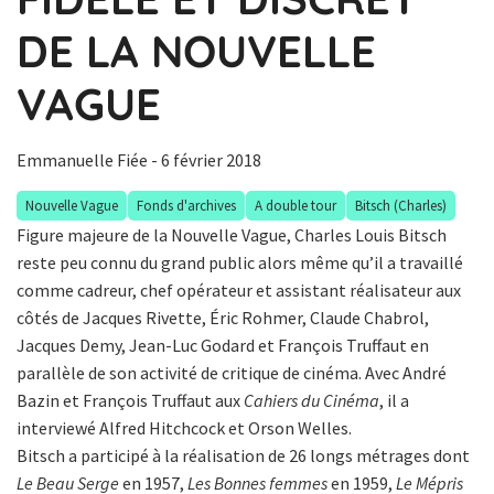
DE LA NOUVELLE
VAGUE
Emmanuelle Fiée
- 6 février 2018
Nouvelle Vague
Fonds d'archives
A double tour
Bitsch (Charles)
Figure majeure de la Nouvelle Vague, Charles Louis Bitsch
reste peu connu du grand public alors même qu’il a travaillé
comme cadreur, chef opérateur et assistant réalisateur aux
côtés de Jacques Rivette, Éric Rohmer, Claude Chabrol,
Jacques Demy, Jean-Luc Godard et François Truffaut en
parallèle de son activité de critique de cinéma. Avec André
Bazin et François Truffaut aux
Cahiers du Cinéma
, il a
interviewé Alfred Hitchcock et Orson Welles.
Bitsch a participé à la réalisation de 26 longs métrages dont
Le Beau Serge
en 1957,
Les Bonnes femmes
en 1959,
Le Mépris